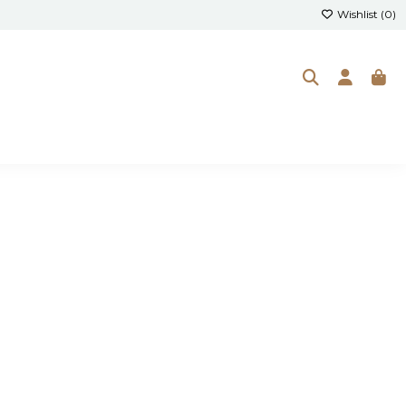
Wishlist (
0
)