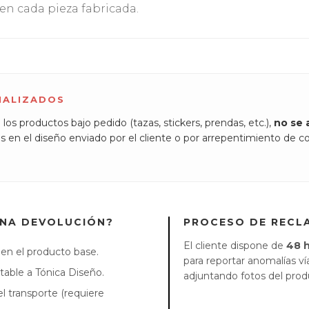
n cada pieza fabricada.
NALIZADOS
los productos bajo pedido (tazas, stickers, prendas, etc.),
no se 
s en el diseño enviado por el cliente o por arrepentimiento de c
UNA DEVOLUCIÓN?
PROCESO DE RECL
El cliente dispone de
48 
 en el producto base.
para reportar anomalías v
table a Tónica Diseño.
adjuntando fotos del pro
l transporte (requiere