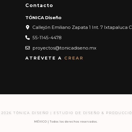
Contacto
TÓNICA Diseño
Callejón Emiliano Zapata 1 Int. 7 Ixtapaluca 
55-1145-4478
proyectos@tonicadiseno.mx
ATRÉVETE A
CREAR
 2026 TÓNICA DISEÑO | ESTUDIO DE DISEÑO & PRODUCCI
MÉXICO | Todos los derechos reservados.