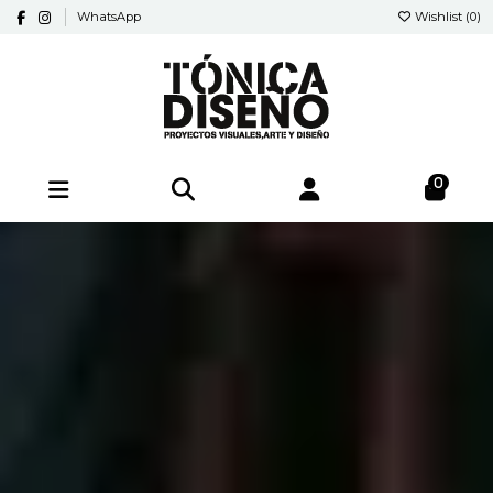
WhatsApp
Wishlist (
0
)
0