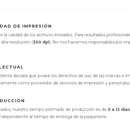
IDAD DE IMPRESIÓN
de la calidad de los archivos enviados. Para resultados profesi
alta resolución (
300 dpi
). No nos hacemos responsables por imp
ELECTUAL
l cliente declara que posee los derechos de uso de las marcas e 
amente como proveedor de servicios de impresión y personaliz
ODUCCIÓN
izados, nuestro tiempo estimado de producción es de
5 a 12 día
independiente al tiempo de entrega de la paquetería.