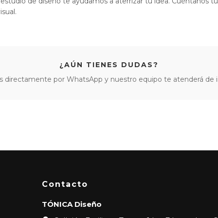
 estudio de diseño te ayudamos a aterrizar tu idea. Cuéntanos t
sual.
¿AÚN TIENES DUDAS?
s directamente por WhatsApp y nuestro equipo te atenderá de 
Contacto
TÓNICA Diseño