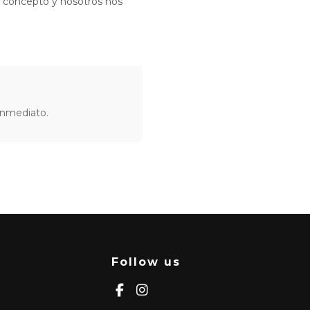
u concepto y nosotros nos
inmediato.
Follow us