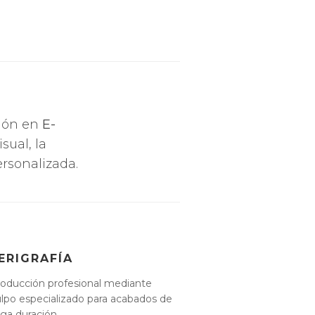
ción en
E-
sual, la
rsonalizada.
ERIGRAFÍA
oducción profesional mediante
lpo especializado para acabados de
rga duración.