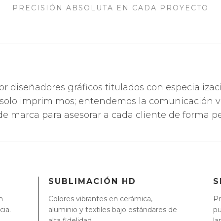
PRECISIÓN ABSOLUTA EN CADA PROYECTO
r diseñadores gráficos titulados con especializa
 solo imprimimos; entendemos la comunicación vi
de marca para asesorar a cada cliente de forma pe
SUBLIMACIÓN HD
S
n
Colores vibrantes en cerámica,
Pr
cia.
aluminio y textiles bajo estándares de
pu
alta fidelidad.
la